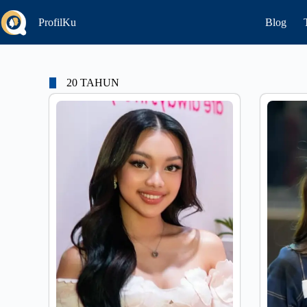
ProfilKu
Blog
20 TAHUN