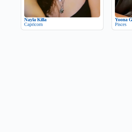
Nayla Killa
Yoona G
Capricorn
Pisces